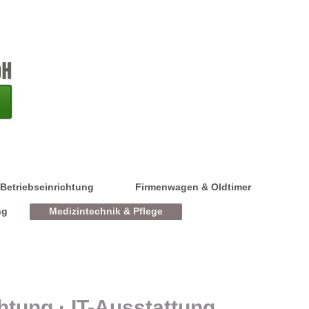
Betriebseinrichtung
Firmenwagen & Oldtimer
ng
Medizintechnik & Pflege
htung · IT-Ausstattung