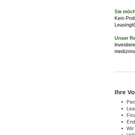
Sie möch
Kein Prob
Leasinglö
Unser Re
Investier
medizinis
Ihre Vo
Per
Lea
Fin
Ers
Wir