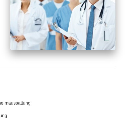
geheimaussattung
lung